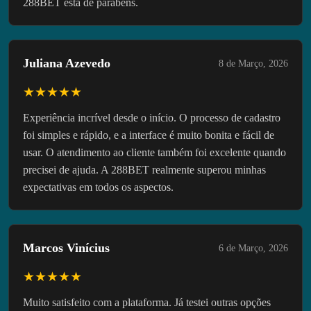
288BET está de parabéns.
Juliana Azevedo
8 de Março, 2026
★★★★★
Experiência incrível desde o início. O processo de cadastro
foi simples e rápido, e a interface é muito bonita e fácil de
usar. O atendimento ao cliente também foi excelente quando
precisei de ajuda. A 288BET realmente superou minhas
expectativas em todos os aspectos.
Marcos Vinícius
6 de Março, 2026
★★★★★
Muito satisfeito com a plataforma. Já testei outras opções