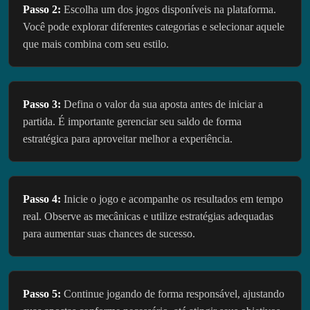
Passo 2:
Escolha um dos jogos disponíveis na plataforma.
Você pode explorar diferentes categorias e selecionar aquele
que mais combina com seu estilo.
Passo 3:
Defina o valor da sua aposta antes de iniciar a
partida. É importante gerenciar seu saldo de forma
estratégica para aproveitar melhor a experiência.
Passo 4:
Inicie o jogo e acompanhe os resultados em tempo
real. Observe as mecânicas e utilize estratégias adequadas
para aumentar suas chances de sucesso.
Passo 5:
Continue jogando de forma responsável, ajustando