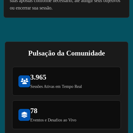
suas apostas conforme necessário, até atingir seus objetivos
ou encerrar sua sessão.
Pulsação da Comunidade
3.965
Sessões Ativas em Tempo Real
78
Eventos e Desafios ao Vivo