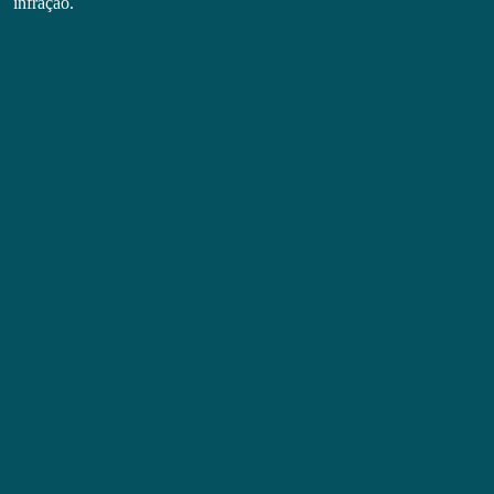
infração.