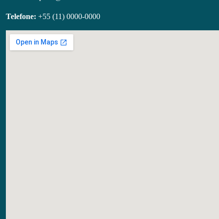
Telefone:
+55 (11) 0000-0000